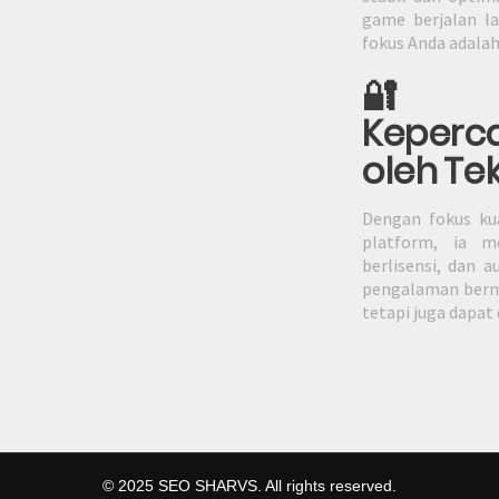
game berjalan la
fokus Anda adala
🔐 D
Keper
oleh Te
Dengan fokus ku
platform, ia m
berlisensi, dan 
pengalaman berm
tetapi juga dapat
© 2025 SEO SHARVS. All rights reserved.