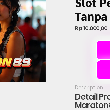
Slot P
Tanpa
Rp 10.000,00
Description
Detail P
Maraton