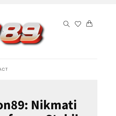
ACT
on89: Nikmati